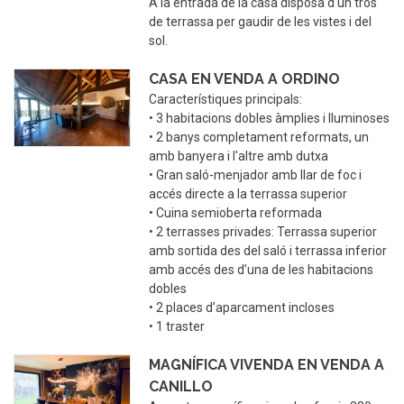
A la entrada de la casa disposa d'un tros
de terrassa per gaudir de les vistes i del
sol.
CASA EN VENDA A ORDINO
Característiques principals:
• 3 habitacions dobles àmplies i lluminoses
• 2 banys completament reformats, un
amb banyera i l'altre amb dutxa
• Gran saló-menjador amb llar de foc i
accés directe a la terrassa superior
• Cuina semioberta reformada
• 2 terrasses privades: Terrassa superior
amb sortida des del saló i terrassa inferior
amb accés des d’una de les habitacions
dobles
• 2 places d’aparcament incloses
• 1 traster
MAGNÍFICA VIVENDA EN VENDA A
CANILLO