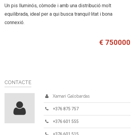
Un pis lluminós, còmode i amb una distribució molt
equilibrada, ideal per a qui busca tranquil·litat i bona
connexió.
€ 750000
CONTACTE
Xamari Galobardas
+376 875 757
+376 601 555
+376 601 515