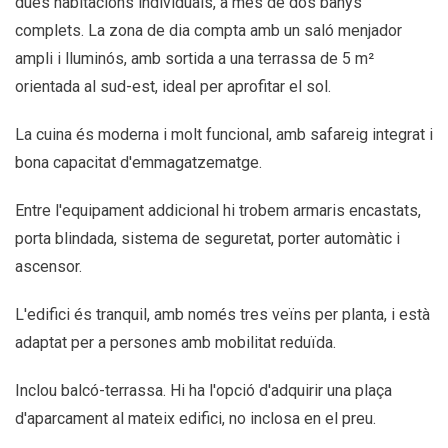
dues habitacions individuals, a més de dos banys
complets. La zona de dia compta amb un saló menjador
ampli i lluminós, amb sortida a una terrassa de 5 m²
orientada al sud-est, ideal per aprofitar el sol.
La cuina és moderna i molt funcional, amb safareig integrat i
bona capacitat d'emmagatzematge.
Entre l'equipament addicional hi trobem armaris encastats,
porta blindada, sistema de seguretat, porter automàtic i
ascensor.
L'edifici és tranquil, amb només tres veïns per planta, i està
adaptat per a persones amb mobilitat reduïda.
Inclou balcó-terrassa. Hi ha l'opció d'adquirir una plaça
d'aparcament al mateix edifici, no inclosa en el preu.