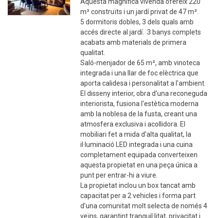
Aquesta magnífica vivenda ofereix 220
m² construïts i un jardí privat de 47 m².
5 dormitoris dobles, 3 dels quals amb
accés directe al jardí. 3 banys complets
acabats amb materials de primera
qualitat.
Saló-menjador de 65 m², amb vinoteca
integrada i una llar de foc elèctrica que
aporta calidesa i personalitat a l'ambient.
El disseny interior, obra d'una reconeguda
interiorista, fusiona l'estètica moderna
amb la noblesa de la fusta, creant una
atmosfera exclusiva i acollidora. El
mobiliari fet a mida d'alta qualitat, la
il·luminació LED integrada i una cuina
completament equipada converteixen
aquesta propietat en una peça única a
punt per entrar-hi a viure.
La propietat inclou un box tancat amb
capacitat per a 2 vehicles i forma part
d'una comunitat molt selecta de només 4
veïns, garantint tranquil·litat, privacitat i