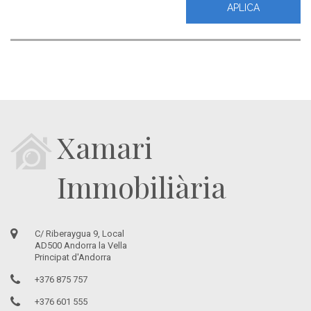
Xamari
Immobiliària
C/ Riberaygua 9, Local
AD500 Andorra la Vella
Principat d'Andorra
+376 875 757
+376 601 555